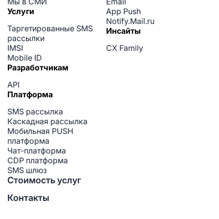
Мы в СМИ
Email
Услуги
App Push
Notify.Mail.ru
Таргетированные SMS
Инсайты
рассылки
IMSI
CX Family
Mobile ID
Разработчикам
API
Платформа
SMS рассылка
Каскадная рассылка
Мобильная PUSH
платформа
Чат-платформа
CDP платформа
SMS шлюз
Стоимость услуг
Контакты